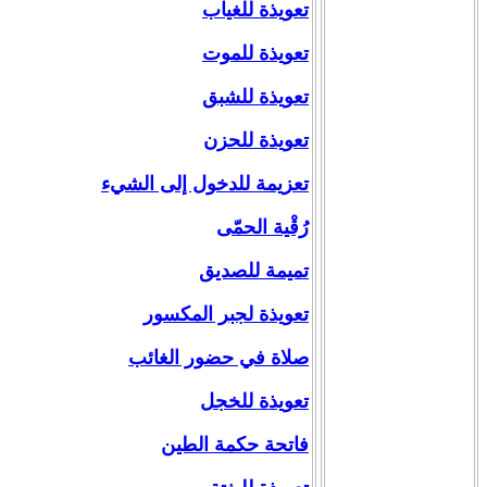
تعويذة للغياب
تعويذة للموت
تعويذة للشبق
تعويذة للحزن
تعزيمة للدخول إلى الشيء
رُقْية الحمّى
تميمة للصديق
تعويذة لجبر المكسور
صلاة في حضور الغائب
تعويذة للخجل
فاتحة حكمة الطين