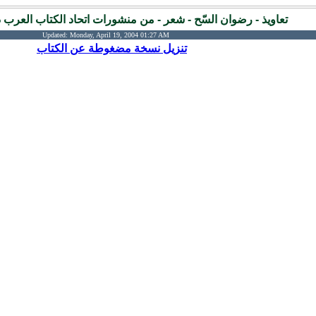
تعاويذ - رضوان السّح - شعر - من منشورات اتحاد الكتاب العرب دمش
Updated:
Monday, April 19, 2004 01:27 AM
تنزيل نسخة مضغوطة عن الكتاب