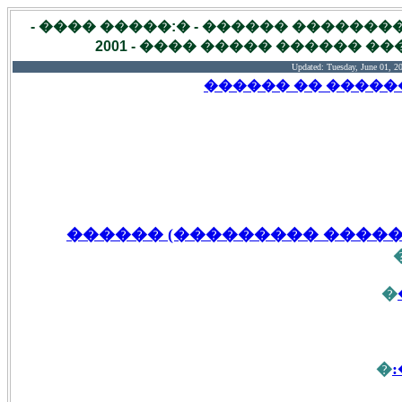
��� ������ �������� ���� �����
����� - �� ������� ����� 
Updated:
Tuesday, June 01, 
����� ���� ����
���� (����� ��������� �
�
�