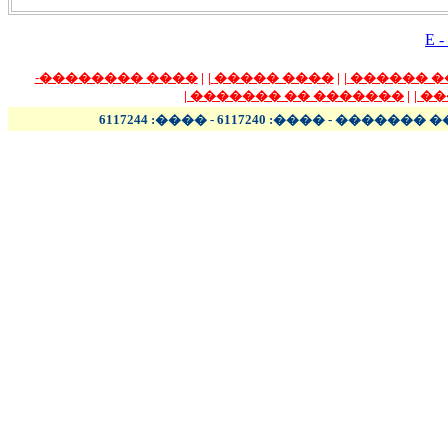
E -
���� ��������-
|
|
���� �����
|
|
����� ��
|
������� �� �������
|
|
��
����� - ���� - �������� 