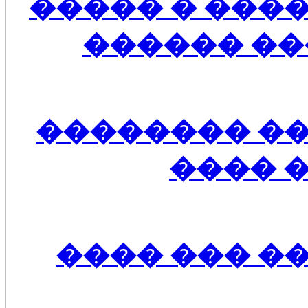
������ ����
�� ���� �
���� �����
1 � ��
������� ��