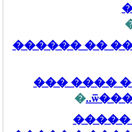
��������� �
(������)1 ��� ���
�
���
�� ��