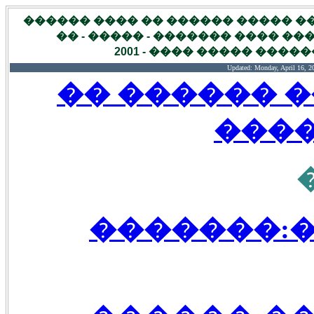
��� ����� ��������:����� �� �
����� ����� ������� - ���� �
������� ����� ������
Updated:
Monday, April 16, 
����� ����
���
��� ����