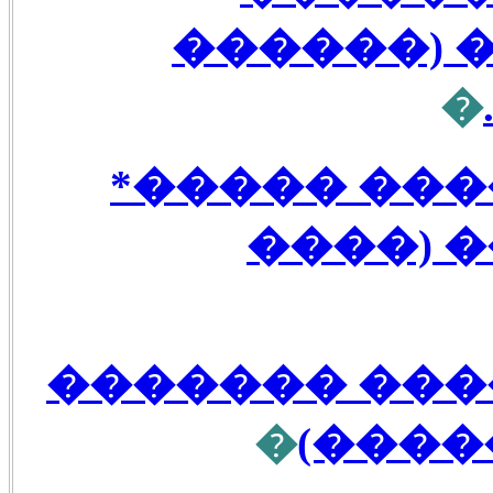
��������
�
���� ���� 
����� 
�� ��� ����
�
(����