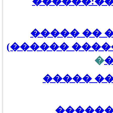
��� ����
�������� 
������� (���
�
�������
������