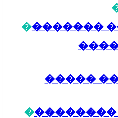
�
��� �� ��
����
����� �
�
���� ���