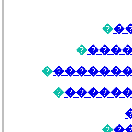
�
�
�
����
�
�������
�
������
�
�