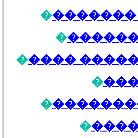
�
�������
�
������
�
������ ��
�
���
�
�� ����
�
����