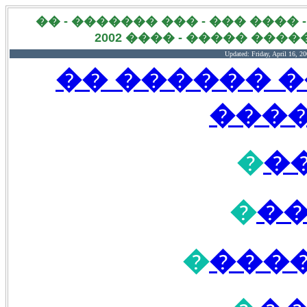
����� ����� �������� - ���
������� ����� �����
Updated:
Friday, April 16, 
����� ����
���
�
�
�
��
�
����