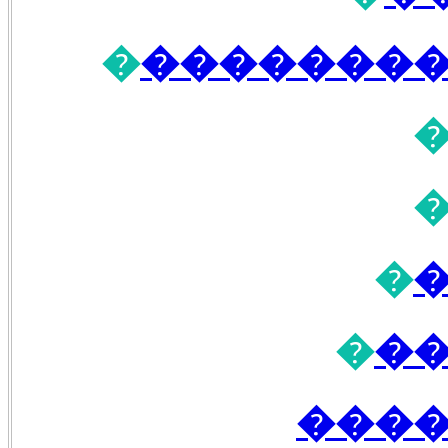
�
��������
�
�
��
����