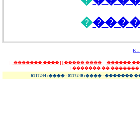
�
����
E -
|
|
���� �������
|
|
���� �����
|
|
����� ��
|
������� �� �������
����� - ���� - �������� 