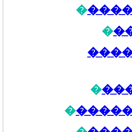
�
����
�
�
����
�
��
�
�����
�
����