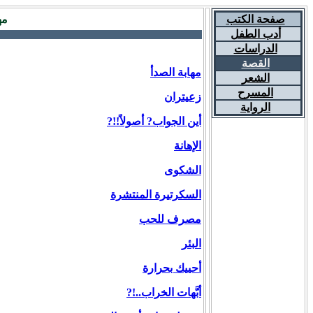
صفحة الكتب
مه
أدب الطفل
الدراسات
القصة
مهابة الصدأ
الشعر
المسرح
زعيتران
الرواية
أين الجواب? أصولاً!!?
الإهانة
الشكوى
السكرتيرة المنتشرة
مصرف للحب
البئر
أحييك بحرارة
أبَّهات الخراب..!?