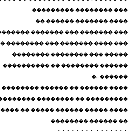
��� �������� ���������
���� ������� ������ ��
�� ��� ������� ������� ��������
�� ���� ������� ��� �������� ��
����� ��� �������� ��������
������ �������� �� ����������
������ ..�
���� ������ �� ������ ��������
�������� �� �������� ���������
 ����� ������ ����� �� ��������
�� ������ ��������