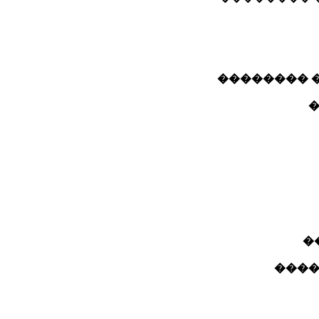
��� �����
�
�
����