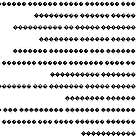
�� ������� ����� ������ �������
����� ������ ���������
������� ����� �� ����������
����� ������ ��������
������ ��� �������� �������
������ ������ ������� ���������
������� ����������
����� ����� ������� ��� �������
������ ��������
������� ��������� ��� ��������
������ ���� ��� ������� �������
�����������