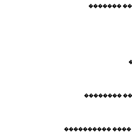
��� ����� !
������ �� �
���� ����� �����