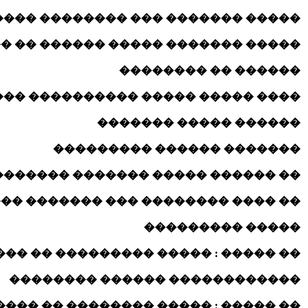
��� �������� ����� �� ���������
������� ����� ������ �� �������
������ �� ��������
 ����� ����� ���������� ������
������ ����� �������
������� ������ ���������
�� ������ ����� ������� �������
�� �������� ��� ������� �������
����� ���������
�� : ����� ��������� �� ��������
������������ ������ ��������
 ����� �������� �� ���� ��������