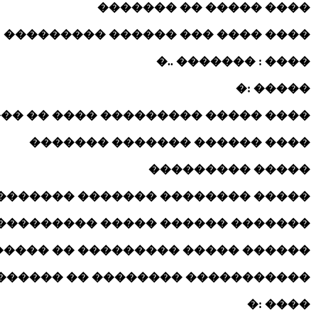
���� ����� �� �������
���� ���� ��� ������ ���������
���� : ������� ..�
����� :�
�� ��������� ���� �� ��� ������
���� ������ ������� �������
����� ���������
��� �������� ������� ���������
������ ������ ����� ����������
������ ����� ��������� �� �����
���������� �������� �� �������
���� :�