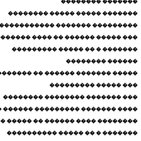
������� ��������
������� ����� ����� ��������
��������� ������� �����������
����� ������ �� ���� �������� ��
������� � �� ����� ���������
������ ��������
� ������� ������ �� ����������
��� ����� ���������
��� ������� �������� ��������
����� ��������� ������ �������
� ���� ������ �� ����� �� �����
������� � �� ����� ����������