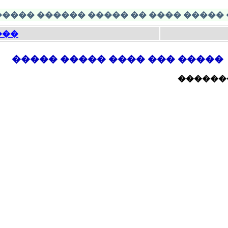
� - ���� ����� ����� ���� �� ����� ������ 
���
����� ��� ���� ����� �����
����� �