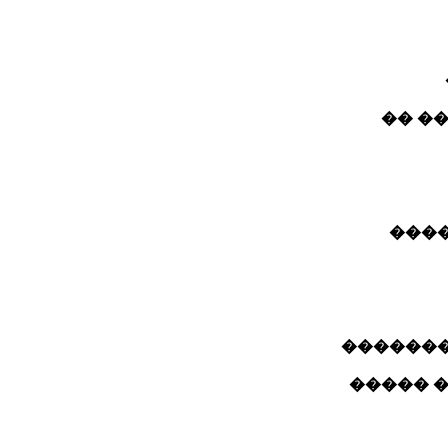
��� 
����
���� ��
�������