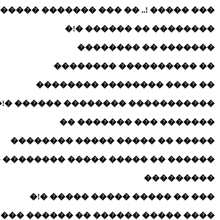
.. �� ��� ������� ������� �������
�������� �� ������ �!�
������� �� ��������
�� ���������� ��������
�� ���� �������� ��������
����������� �������� ������ �!�
������� ��� ������� ��
����� �� ����� ����� ��������
���� ����� �������� �� ��������
���������
��� �� ����� ����� ����� �!�
� �� ������ ��� ���� ����������