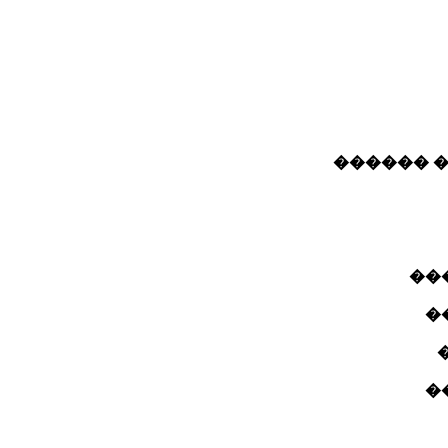
���� ���
��
�
�