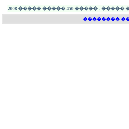
���� ������ �����
���� �����