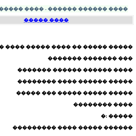
����� ����� - ����� 450 ����� ����� 2008
���� �����
���� �� ���� ����� ���� �������
��� ������� �������
���� ������ ������ �������
����� ������ ���� ��������
����� ����� ����� ��� �����
���� ��������
����� :�
������ ����� ���� ���������