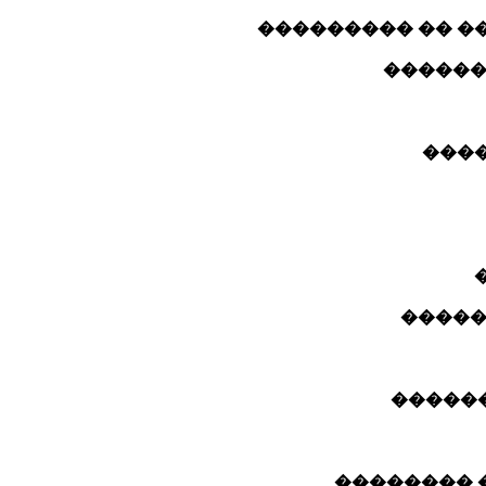
����� ������� 
����� 
����
�� ��
�� ���
�� ����� :