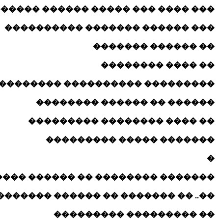
 ���� ��� ����� ������ ��������
��� ������ ������� ����������
�� ������ �������
�� ���� ��������
�������� ���������� ���������
������ �� ������ ��������
�� ���� �������� ���������
������� ����� ���������
�
���� �� ������ ����� �� �������
��.. �� ������� �� ������ �������
�� ��������� ���������