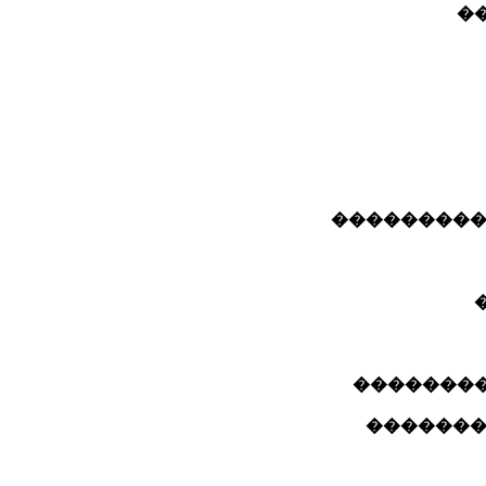
�
�� ���� �
������� 
������ 