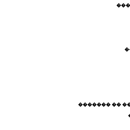
���
�
������� ����