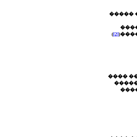
����� 
���
)
[2]
����
�� ���
�� ��
���