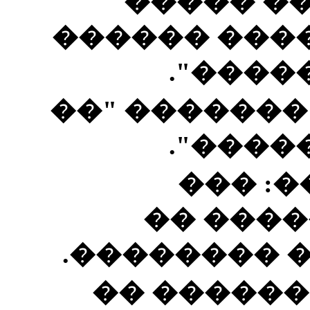
���� ���
������ ���
������
���� �� ���
���� �
�����
�������
�����: �� 
�������: 