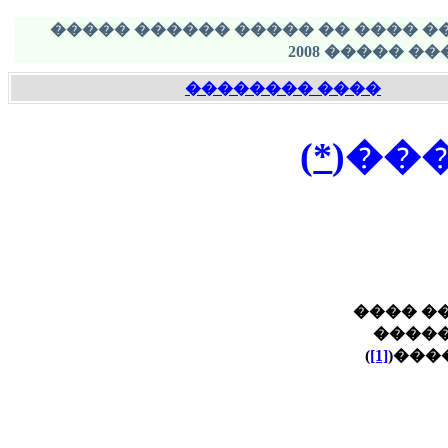
���� ������ ������ - ���� ��
���� ��������
)
*
���
�� ���
�� ��
)
[1]
����