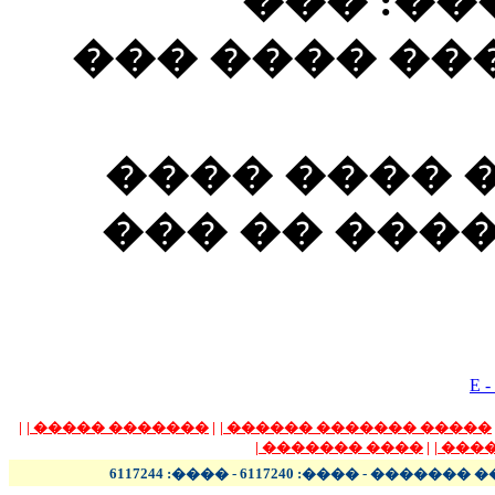
������
����� �����
�������: �
(���) ���� 
E -
|
|
������� �����
|
|
����� ������� ������
|
���� �������
|
|
����
����� - ���� - �������� 