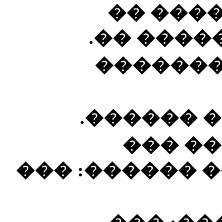
������ 
������ �
�������
����: ���
������
������. � � �