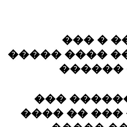
) ��� �
������� �� �
�����ǡ ���
"���� ���
�����ɡ ��� ����