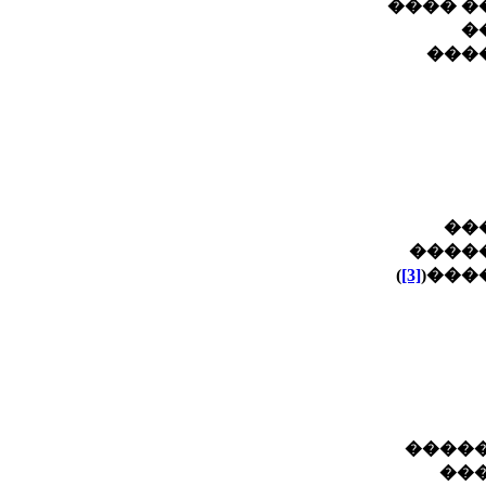
������
�
���
��
����
)
[3]
����
�� ��
��