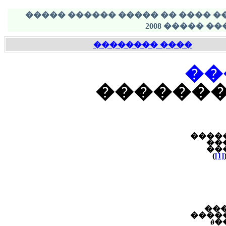
���� ������ ������ - ���� ��
���� ��������
��
���� ��
����
��
��
)
[1]
��
����
�