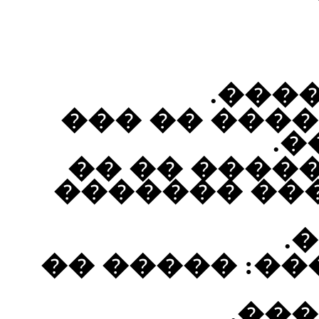
����
������: ���
���������:
���� ���� 
�
������ ����
���