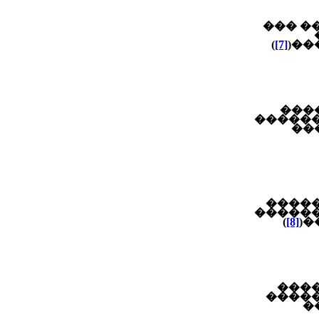
��� �
)
[7]
���
���
���� �
��
�� ��
��� ��
)
[8]
�
����
���� 
�