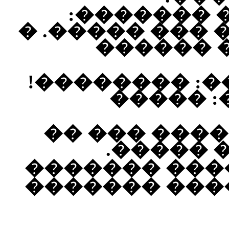
���� �� �
��� ����� ���
�������
������� ���
��� ���
��������: �
���� ��
��������: �
�������: ��