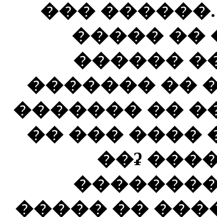
��� ������.
����� �� 
������ �
������� �� 
������� �� �
�� ��� ����
��ʡ ���
��������
����� �� ���