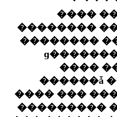
� ��� 
����� �����
������� ��
�������� ���� ��������ɡ
���� �
������ǡ �
���� ��� ��
��������� �