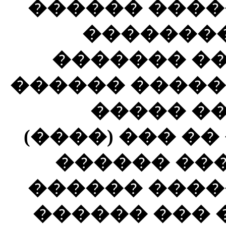
������ ����
��������
������� �
������ �����
����� �
(����) ��� ��
������ ����
������ ����
������ ��� 