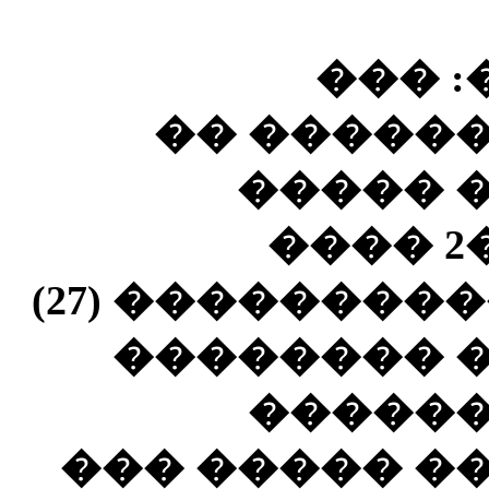
2 � �
������� 
��� ��
������� 583 ��� ��2 ����
������ ��� ��� ���������� (27)
����� ���
������
������ �� �