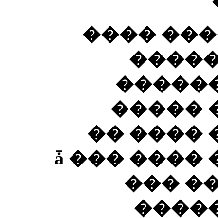
� �� ���
�����
�����
������
�������
�����ǡ ��� ��
��� �
����