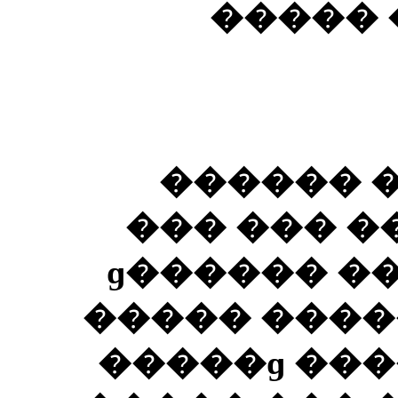
���� ������ǡ �
�� ��� 
������ �
�������� �� ����� ������ɡ
����� ����
�����ɡ ���