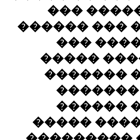
��� ����
������ ��� 
��� ���
����� ���
������� 
�������
������ 
����� ���
��������� �