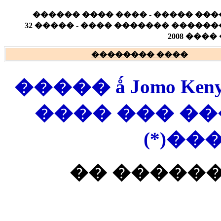
���� ����� ���� �� ����� ��
������� � �������� � ���������� � ������� ������� ���� - ����� 32
����� 
���� ��������
����� ������ǻ Jomo Kenyatta �����
������ ���
�����
������ �