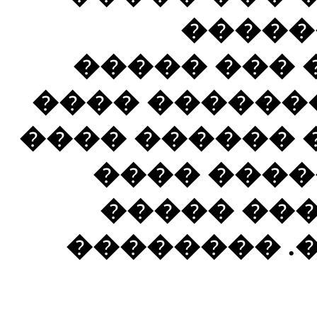
�����
���������
�� �����. ��
������ �����
�� ���� �
��� ����
��� ����� 