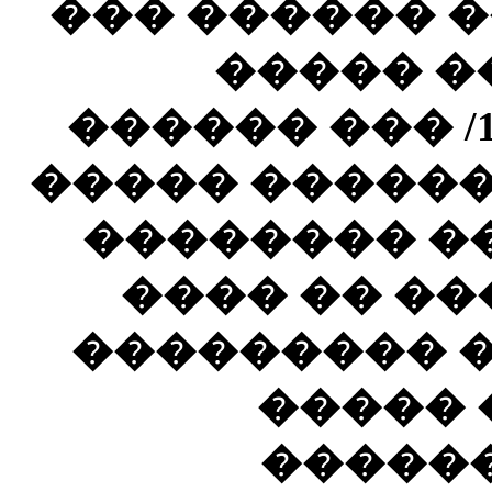
��� ������ �
����� ��
������ ��� /1
����� ������
�������� �
���� �� ��
��������� �
����� 
�����