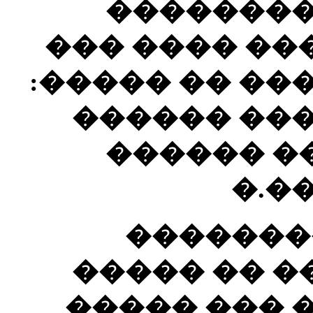
��������
�����ǻ �� �����
������� ��� 
�������� 
������ �
���
��� ���
���������
��� �� ���