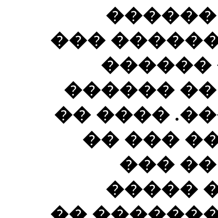
�� ���
����� ���
�� ����
������� �
���� ���� 
���� ���
����� 
������
������� �