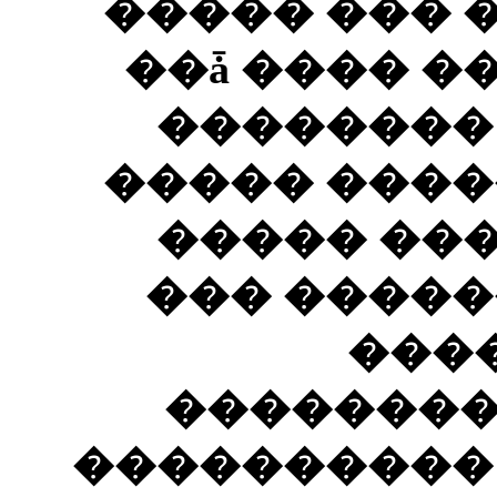
����� ��� 
��ǡ ���� �
��������
����� ����
����� ��
��� �����
���
��������ɡ
���������� 