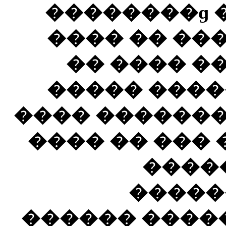
��������ɡ �
���� �� ��
�� ���� �
����� ����
���� �������
���� �� ���
����
�����
������ �����