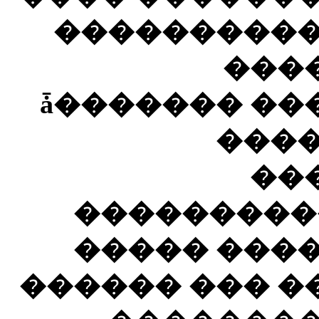
������ ���
���
��������� ������� �������ǡ
����
��
���������
����� ���
������ ��� �