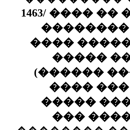
1463/ ���� �
��������
���� ����
����� �
(������ ��
���� ���
����� ��
��� ���