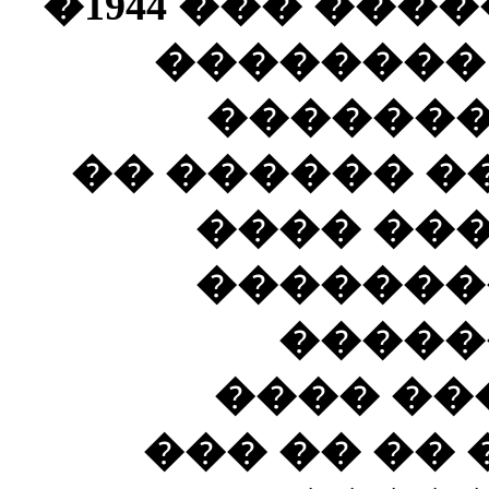
(�������) ���������� ��� 1944�
��� ��� 
����� �
����� �����
����� �
���� ��
���� 
��������ɡ ��
����� ���