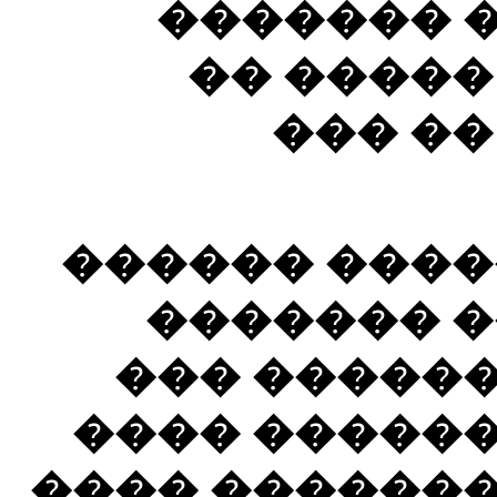
����� ��
������ �
������
� ��� �����
���� ��� 
��� �����
���� ������
����� ������