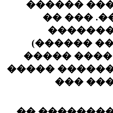
����� ���
������� 
����� �
(������� 
���� �� ��
��� ������� 
���� �
��� �������