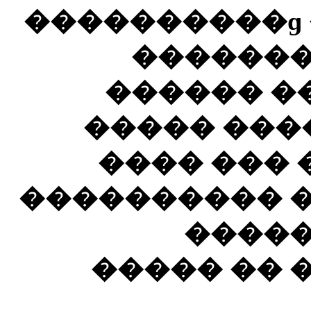
����������ɡ 
�������
������ �
�������ɡ ��� �
������ �
������� ����
�����
�������� 