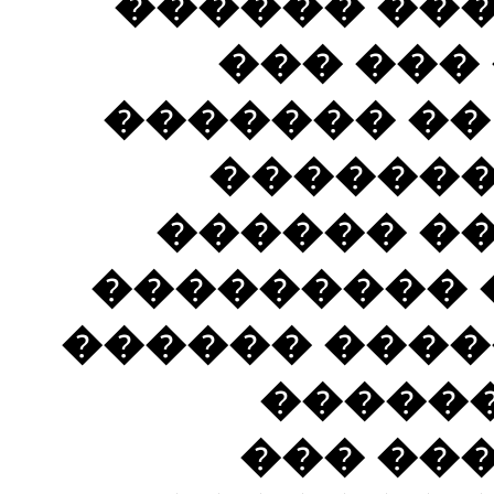
������ ��
��� ���
������� ��
�������
������ �
����ɡ ���� ��
��� ����� �
������
������