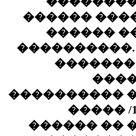
��������
������ ���
������ �
����������.
�������
����
���������� �
����� /
������ �� 