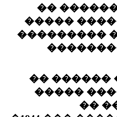
����� ��
��� ���� �
������ ��� 
��� ���
��� ���� �
��� �����
����