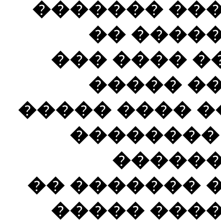
��� ����� �
������ 
������ ��
����� �
���� �������ǡ ��� ���� 
����� ��
����� 
������ �� �
����� ���