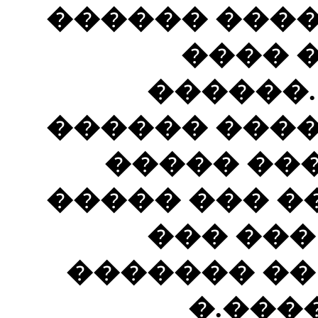
������ ����
���� 
������.
������ ����
������� ��� /1498/ ��� ��
���� ������
�������
����� ����
�����