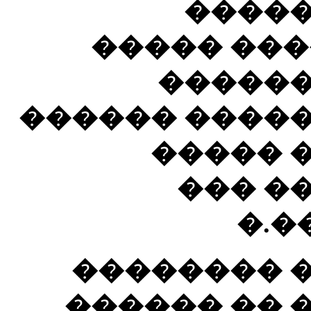
�����
�������. 
����� 
��������� ��
������
�����
���
���� ����
����� ����