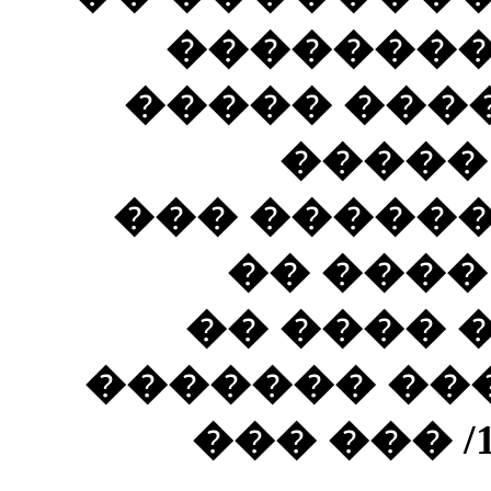
��������
���������
���� 
������� �
��� ���
������ �
(���� �����
����� ��� ��� /1978/ ��� ���