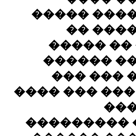
����� ���
�� ���
����� ��
������ �
��� ��� 
���� ��� ���
���
��������� �