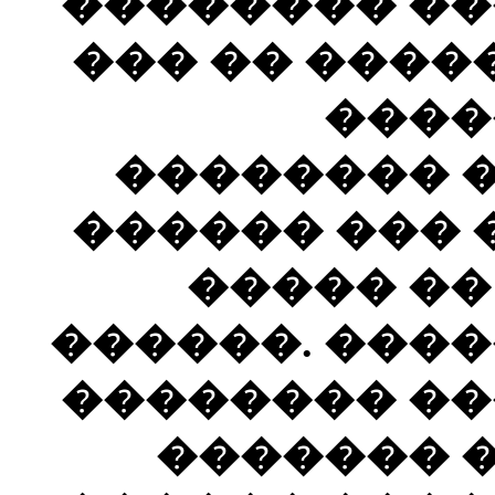
�������� ��
��� �� ����
����
�������� 
������ ��� 
����� ��
������. ����
�������� ��
������� 