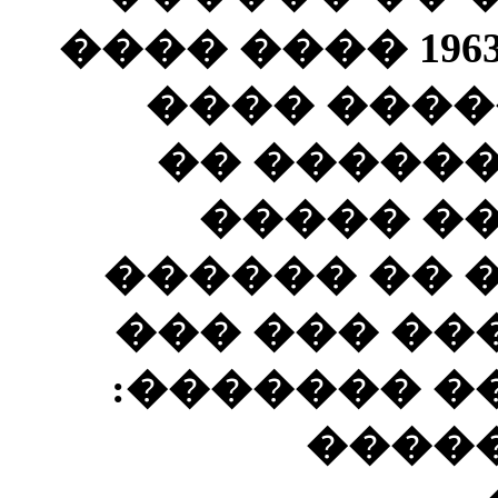
�� ��� 22 � 25 ���� 1963 ���� ����
���� �� �
���� ���
������ 
������� ��
���������
������� ��
����